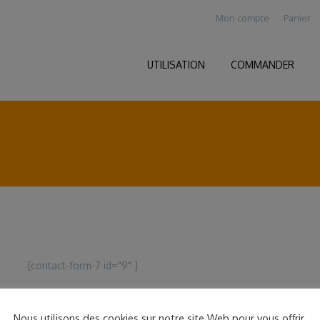
Mon compte
Panier
UTILISATION
COMMANDER
[contact-form-7 id="9" ]
Nous utilisons des cookies sur notre site Web pour vous offrir